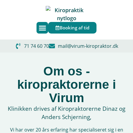
Booking af tid
Det kiropraktiske forløb
Mind-body-forbindelsen
Bøger & Guides
71 74 60 70
mail@virum-kiropraktor.dk
Om os -
kiropraktorerne i
Virum
Klinikken drives af Kiropraktorerne Dinaz og
Anders Schjerning,
Vi har over 20 års erfaring har specialiseret sig i en